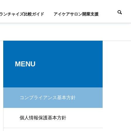
ランチャイズ比較ガイド
アイケアサロン開業支援
COMPANY
会社概要
MENU
コンプライアンス基本方針
LOGO
ロゴマークの由来
IVE
PROPERTY
 LAND
MANAGEMENT
個人情報保護基本方針
活用
物件管理