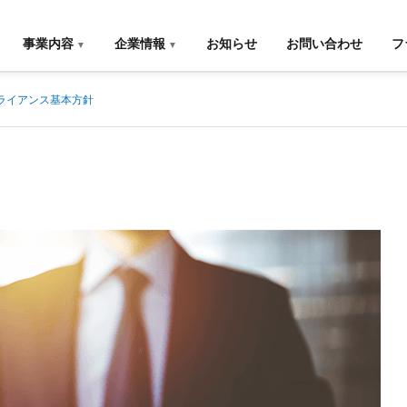
事業内容
企業情報
お知らせ
お問い合わせ
フ
ライアンス基本方針
G
PHILOSOPHY
企業理念
PARTNER
STORE
物件情報募集
G
EXIT
EFFECT
T
SUPPORT
USE OF
退店サポート
土地の有効