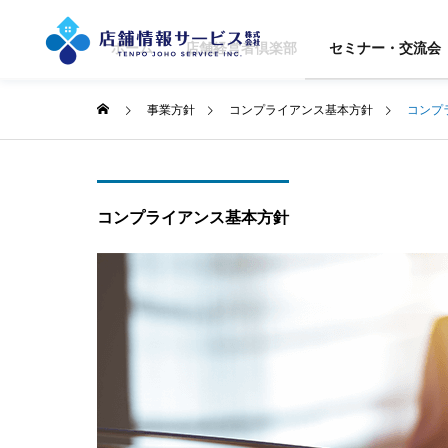
ホーム
店舗経営者倶楽部
セミナー・交流会
事業方針
コンプライアンス基本方針
コンプ
GREETIN
ご挨拶
コンプライアンス基本方針
SERVICE
COMPANY
事業案内
企業情報
ACCESS
STORE
アクセス
OPENIN
SUPPOR
出店サポート