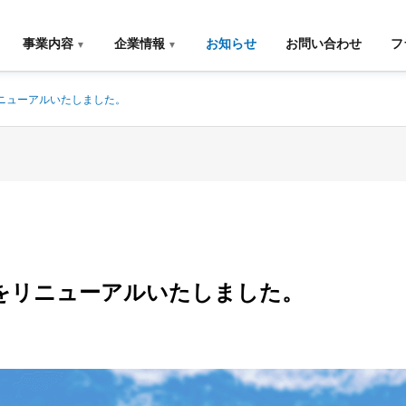
事業内容
企業情報
お知らせ
お問い合わせ
フ
ニューアルいたしました。
G
PHILOSOPHY
企業理念
をリニューアルいたしました。
PARTNER
STORE
物件情報募集
G
EXIT
EFFECT
T
SUPPORT
USE OF
退店サポート
土地の有効