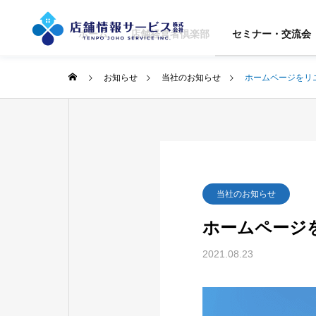
ホーム
店舗経営者倶楽部
セミナー・交流会
お知らせ
当社のお知らせ
ホームページをリ
GREETIN
ご挨拶
SERVICE
COMPANY
当社のお知らせ
事業案内
企業情報
ホームページ
ACCESS
STORE
2021.08.23
アクセス
OPENIN
SUPPOR
出店サポート