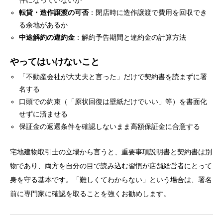
転貸・造作譲渡の可否
：閉店時に造作譲渡で費用を回収でき
る余地があるか
中途解約の違約金
：解約予告期間と違約金の計算方法
やってはいけないこと
「不動産会社が大丈夫と言った」だけで契約書を読まずに署
名する
口頭での約束（「原状回復は壁紙だけでいい」等）を書面化
せずに済ませる
保証金の返還条件を確認しないまま高額保証金に合意する
宅地建物取引士の立場から言うと、重要事項説明書と契約書は別
物であり、両方を自分の目で読み込む習慣が店舗経営者にとって
身を守る基本です。「難しくてわからない」という場合は、署名
前に専門家に確認を取ることを強くお勧めします。