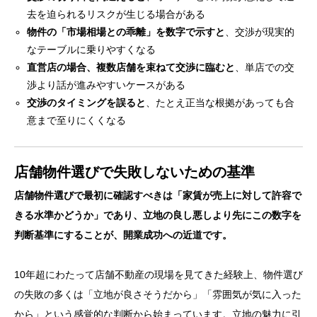
去を迫られるリスクが生じる場合がある
物件の「市場相場との乖離」を数字で示すと
、交渉が現実的
なテーブルに乗りやすくなる
直営店の場合、複数店舗を束ねて交渉に臨むと
、単店での交
渉より話が進みやすいケースがある
交渉のタイミングを誤ると
、たとえ正当な根拠があっても合
意まで至りにくくなる
店舗物件選びで失敗しないための基準
店舗物件選びで最初に確認すべきは「家賃が売上に対して許容で
きる水準かどうか」であり、立地の良し悪しより先にこの数字を
判断基準にすることが、開業成功への近道です。
10年超にわたって店舗不動産の現場を見てきた経験上、物件選び
の失敗の多くは「立地が良さそうだから」「雰囲気が気に入った
から」という感覚的な判断から始まっています。立地の魅力に引