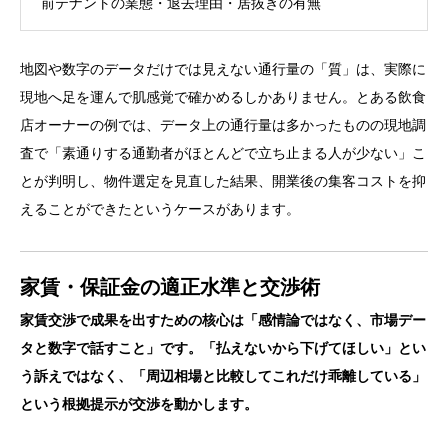
前テナントの業態・退去理由・居抜きの有無
地図や数字のデータだけでは見えない通行量の「質」は、実際に
現地へ足を運んで肌感覚で確かめるしかありません。とある飲食
店オーナーの例では、データ上の通行量は多かったものの現地調
査で「素通りする通勤者がほとんどで立ち止まる人が少ない」こ
とが判明し、物件選定を見直した結果、開業後の集客コストを抑
えることができたというケースがあります。
家賃・保証金の適正水準と交渉術
家賃交渉で成果を出すための核心は「感情論ではなく、市場デー
タと数字で話すこと」です。「払えないから下げてほしい」とい
う訴えではなく、「周辺相場と比較してこれだけ乖離している」
という根拠提示が交渉を動かします。