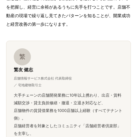
を把握し、経営に余裕があるうちに先手を打つことです。店舗不
動産の現場で繰り返し見てきたパターンを知ることが、開業成功
と経営改善の第一歩になります。
繁
繁友 健志
店舗情報サービス株式会社 代表取締役
／ 宅地建物取引士
大手チェーンの店舗開発業務に10年以上携わり、出店・賃料
減額交渉・貸主負担修繕・撤退・立退き対応など、
店舗物件の賃貸借業務を1000店舗以上経験（すべてテナント
側）。
店舗経営者を対象としたコミュニティ「店舗経営者倶楽部」
を主宰し、