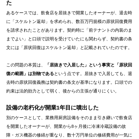
た
あるケースでは、飲食店を居抜きで開業したオーナーが、退去時
に「スケルトン返却」を求められ、数百万円規模の原状回復費用
を請求されたことがあります。契約時に「前テナントの内装のま
までよい」と口頭で説明を受けていたにも関わらず、契約書の条
文には「原状回復はスケルトン返却」と記載されていたのです。
この問題の本質は、
「居抜きで入居した」という事実と「原状回
復の範囲」は別物である
という点です。居抜きで入居しても、退
去時の原状回復義務は契約書の条文が基準になります。口頭での
約束は法的効力として弱く、後からの主張が通りにくい。
設備の老朽化が開業1年目に噴出した
別のケースとして、業務用厨房設備をそのまま引き継いで飲食店
を開業したオーナーが、開業から8ヶ月後に冷凍冷蔵設備の故
障・ガス機器の修繕が重なり、数十万円単位の修繕費用が一気に