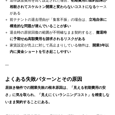
造作譲渡費用を高く設定された場合、
初期費用の節約効果が
相殺されてスケルトン開業と変わらないコストになる
ケース
がある
前テナントの退去理由が「集客不振」の場合は、
立地自体に
構造的な問題が潜んでいることが多い
退去時の原状回復の範囲が不明確なまま契約すると、
撤退時
に予期せぬ高額費用を請求されるリスクがある
家賃設定が売上に対して高止まりしている物件は、
開業3年以
内に資金ショートを引き起こしやすい
—
よくある失敗パターンとその原因
居抜き物件での開業失敗の根本原因は、「見える初期費用の安
さ」に気を取られ、「見えにくいランニングコスト」を精査しな
いまま契約することにある。