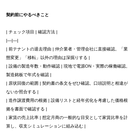
契約前にやるべきこと
| チェック項目 | 確認方法 |
|—|—|
| 前テナントの退去理由 | 仲介業者・管理会社に直接確認。「業
態変更」「移転」以外の理由は深掘りする |
| 設備の製造年数・動作確認 | 現地で電源ON・実際の稼働確認。
製造銘板で年式を確認 |
| 原状回復の範囲 | 契約書の条文をぜひ確認。口頭説明と相違が
ないか照合する |
| 造作譲渡費用の根拠 | 設備リストと経年劣化を考慮した価格根
拠を書面で確認する |
| 家賃の売上比率 | 想定月商の一般的な目安として家賃比率を計
算し、収支シミュレーションに組み込む |