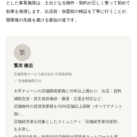
とした集客施策は、土台となる物件・契約が正しく整って初めて
効果を発揮します。出店前・加盟前の検証を丁寧に行うことが、
開業後の失敗を避ける最短の道です。
繁
繁友 健志
店舗情報サービス株式会社 代表取締役
／ 宅地建物取引士
大手チェーンの店舗開発業務に10年以上携わり、出店・賃料
減額交渉・貸主負担修繕・撤退・立退き対応など、
店舗物件の賃貸借業務を1000店舗以上経験（すべてテナント
側）。
店舗経営者を対象としたコミュニティ「店舗経営者倶楽部」
を主宰し、
会員300名超・末端1000店舗超の実践者ネットワークを運