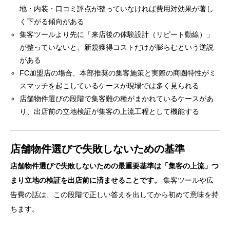
地・内装・口コミ評点が整っていなければ費用対効果が著し
く下がる傾向がある
集客ツールより先に「来店後の体験設計（リピート動線）」
が整っていないと、新規獲得コストだけが膨らむという逆説
がある
FC加盟店の場合、本部推奨の集客施策と実際の商圏特性がミ
スマッチを起こしているケースが現場では多く見られる
店舗物件選びの段階で集客難の種がまかれているケースがあ
り、出店前の立地検証が集客の上流工程として機能する
店舗物件選びで失敗しないための基準
店舗物件選びで失敗しないための最重要基準は「集客の上流」つ
まり立地の検証を出店前に済ませることです。
集客ツールや広
告費の話は、この段階で正しい答えを出してから初めて意味を持
ちます。