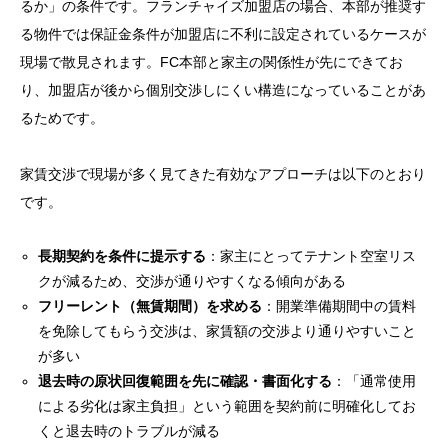
るか」の条件です。フランチャイズ加盟店の場合、本部が推奨す
る物件では保証金条件が加盟店に不利に設定されているケースが
現場で散見されます。FC本部と家主の関係性が先にできてお
り、加盟店が後から個別交渉しにくい構造になっていることがあ
るためです。
家賃交渉で現場が多く見てきた有効なアプローチは以下のとおり
です。
長期契約を条件に提示する
：家主にとってテナント空室リス
クが減るため、交渉が通りやすくなる傾向がある
フリーレント（無賃期間）を求める
：開業準備期間中の賃料
を免除してもらう交渉は、家賃額の交渉より通りやすいこと
が多い
退去時の原状回復範囲を先に確認・書面化する
：「通常使用
による劣化は家主負担」という範囲を契約前に明確化してお
くと退去時のトラブルが減る