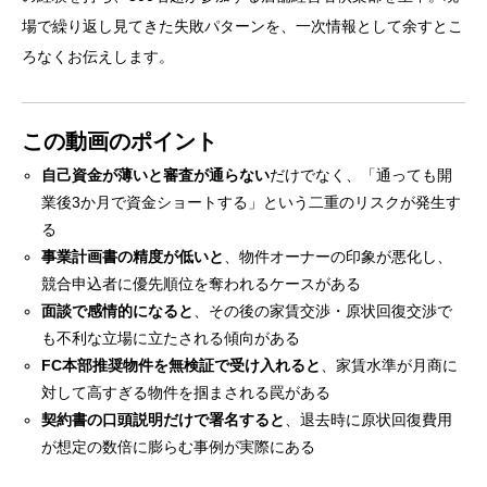
場で繰り返し見てきた失敗パターンを、一次情報として余すとこ
ろなくお伝えします。
この動画のポイント
自己資金が薄いと審査が通らない
だけでなく、「通っても開
業後3か月で資金ショートする」という二重のリスクが発生す
る
事業計画書の精度が低いと
、物件オーナーの印象が悪化し、
競合申込者に優先順位を奪われるケースがある
面談で感情的になると
、その後の家賃交渉・原状回復交渉で
も不利な立場に立たされる傾向がある
FC本部推奨物件を無検証で受け入れると
、家賃水準が月商に
対して高すぎる物件を掴まされる罠がある
契約書の口頭説明だけで署名すると
、退去時に原状回復費用
が想定の数倍に膨らむ事例が実際にある