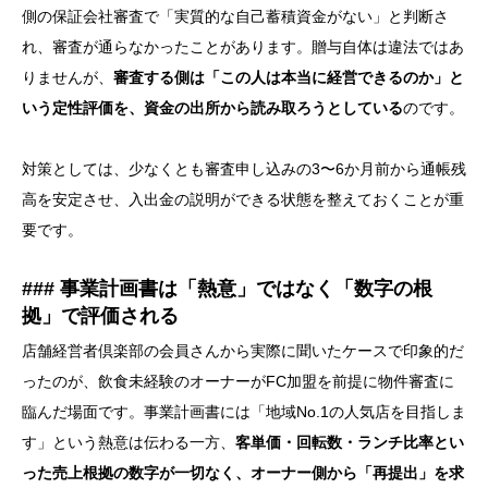
側の保証会社審査で「実質的な自己蓄積資金がない」と判断さ
れ、審査が通らなかったことがあります。贈与自体は違法ではあ
りませんが、
審査する側は「この人は本当に経営できるのか」と
いう定性評価を、資金の出所から読み取ろうとしている
のです。
対策としては、少なくとも審査申し込みの3〜6か月前から通帳残
高を安定させ、入出金の説明ができる状態を整えておくことが重
要です。
### 事業計画書は「熱意」ではなく「数字の根
拠」で評価される
店舗経営者倶楽部の会員さんから実際に聞いたケースで印象的だ
ったのが、飲食未経験のオーナーがFC加盟を前提に物件審査に
臨んだ場面です。事業計画書には「地域No.1の人気店を目指しま
す」という熱意は伝わる一方、
客単価・回転数・ランチ比率とい
った売上根拠の数字が一切なく、オーナー側から「再提出」を求