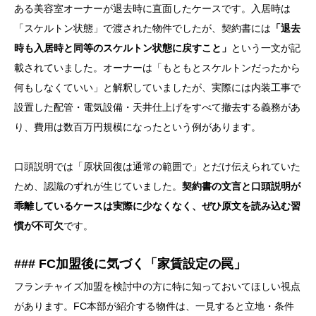
ある美容室オーナーが退去時に直面したケースです。入居時は
「スケルトン状態」で渡された物件でしたが、契約書には
「退去
時も入居時と同等のスケルトン状態に戻すこと」
という一文が記
載されていました。オーナーは「もともとスケルトンだったから
何もしなくていい」と解釈していましたが、実際には内装工事で
設置した配管・電気設備・天井仕上げをすべて撤去する義務があ
り、費用は数百万円規模になったという例があります。
口頭説明では「原状回復は通常の範囲で」とだけ伝えられていた
ため、認識のずれが生じていました。
契約書の文言と口頭説明が
乖離しているケースは実際に少なくなく、ぜひ原文を読み込む習
慣が不可欠
です。
### FC加盟後に気づく「家賃設定の罠」
フランチャイズ加盟を検討中の方に特に知っておいてほしい視点
があります。FC本部が紹介する物件は、一見すると立地・条件