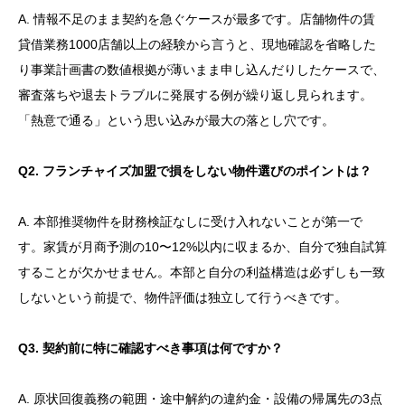
A. 情報不足のまま契約を急ぐケースが最多です。店舗物件の賃
貸借業務1000店舗以上の経験から言うと、現地確認を省略した
り事業計画書の数値根拠が薄いまま申し込んだりしたケースで、
審査落ちや退去トラブルに発展する例が繰り返し見られます。
「熱意で通る」という思い込みが最大の落とし穴です。
Q2. フランチャイズ加盟で損をしない物件選びのポイントは？
A. 本部推奨物件を財務検証なしに受け入れないことが第一で
す。家賃が月商予測の10〜12%以内に収まるか、自分で独自試算
することが欠かせません。本部と自分の利益構造は必ずしも一致
しないという前提で、物件評価は独立して行うべきです。
Q3. 契約前に特に確認すべき事項は何ですか？
A. 原状回復義務の範囲・途中解約の違約金・設備の帰属先の3点