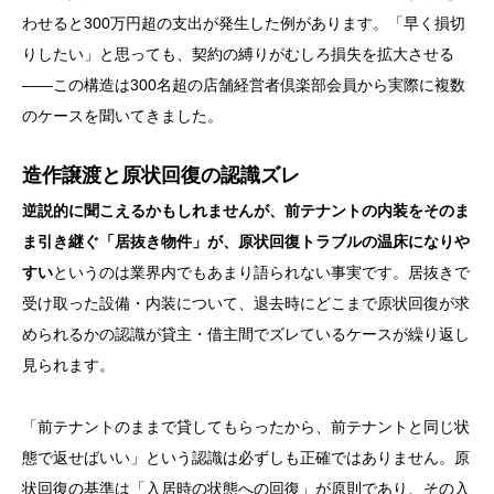
わせると300万円超の支出が発生した例があります。「早く損切
りしたい」と思っても、契約の縛りがむしろ損失を拡大させる
——この構造は300名超の店舗経営者倶楽部会員から実際に複数
のケースを聞いてきました。
造作譲渡と原状回復の認識ズレ
逆説的に聞こえるかもしれませんが、前テナントの内装をそのま
ま引き継ぐ「居抜き物件」が、原状回復トラブルの温床になりや
すい
というのは業界内でもあまり語られない事実です。居抜きで
受け取った設備・内装について、退去時にどこまで原状回復が求
められるかの認識が貸主・借主間でズレているケースが繰り返し
見られます。
「前テナントのままで貸してもらったから、前テナントと同じ状
態で返せばいい」という認識は必ずしも正確ではありません。原
状回復の基準は「入居時の状態への回復」が原則であり、その入