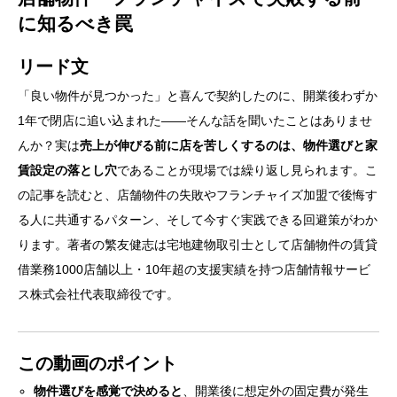
に知るべき罠
リード文
「良い物件が見つかった」と喜んで契約したのに、開業後わずか
1年で閉店に追い込まれた——そんな話を聞いたことはありませ
んか？実は
売上が伸びる前に店を苦しくするのは、物件選びと家
賃設定の落とし穴
であることが現場では繰り返し見られます。こ
の記事を読むと、店舗物件の失敗やフランチャイズ加盟で後悔す
る人に共通するパターン、そして今すぐ実践できる回避策がわか
ります。著者の繁友健志は宅地建物取引士として店舗物件の賃貸
借業務1000店舗以上・10年超の支援実績を持つ店舗情報サービ
ス株式会社代表取締役です。
この動画のポイント
物件選びを感覚で決めると
、開業後に想定外の固定費が発生