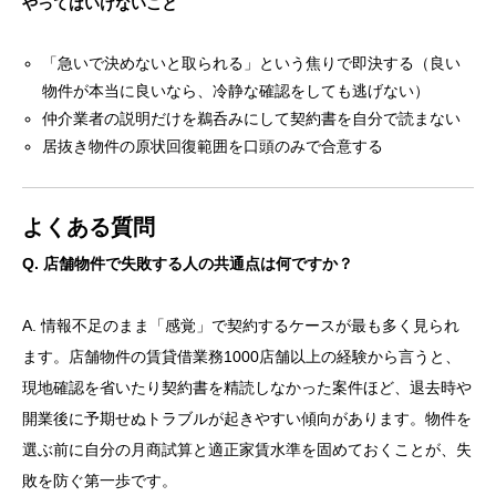
やってはいけないこと
「急いで決めないと取られる」という焦りで即決する（良い
物件が本当に良いなら、冷静な確認をしても逃げない）
仲介業者の説明だけを鵜呑みにして契約書を自分で読まない
居抜き物件の原状回復範囲を口頭のみで合意する
よくある質問
Q. 店舗物件で失敗する人の共通点は何ですか？
A. 情報不足のまま「感覚」で契約するケースが最も多く見られ
ます。店舗物件の賃貸借業務1000店舗以上の経験から言うと、
現地確認を省いたり契約書を精読しなかった案件ほど、退去時や
開業後に予期せぬトラブルが起きやすい傾向があります。物件を
選ぶ前に自分の月商試算と適正家賃水準を固めておくことが、失
敗を防ぐ第一歩です。