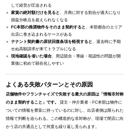
して経営が圧迫される
家賃の絶対額だけを見ると
、月商に対する割合が過大になり
損益分岐点を超えられなくなる
FC本部の推奨物件をそのまま契約すると
、本部都合のエリア
出店に巻き込まれるケースがある
テナント契約書の原状回復条項を軽視すると
、退去時に予期
せぬ高額請求が来てトラブルになる
現地確認を省いた場合
、周辺競合・導線・視認性の問題が開
業後に初めて顕在化しやすい
よくある失敗パターンとその原因
店舗物件やフランチャイズで失敗する最大の原因は「情報非対称
のまま契約すること」です。
貸主・仲介業者・FC本部は物件に
ついての情報を豊富に持っているのに対し、出店者側は限られた
情報で判断を迫られる。この構造的な非対称が、現場で閉店に向
かう店の共通点として何度も繰り返し見られます。