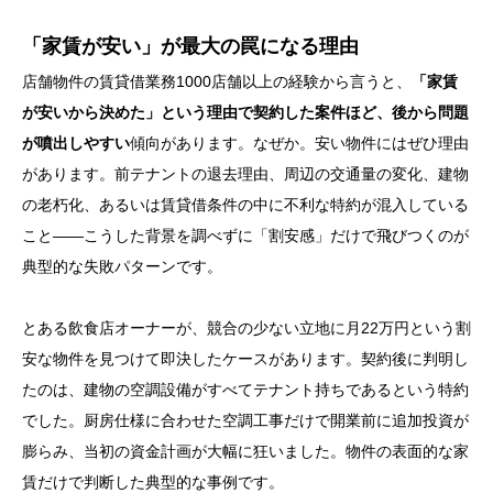
「家賃が安い」が最大の罠になる理由
店舗物件の賃貸借業務1000店舗以上の経験から言うと、
「家賃
が安いから決めた」という理由で契約した案件ほど、後から問題
が噴出しやすい
傾向があります。なぜか。安い物件にはぜひ理由
があります。前テナントの退去理由、周辺の交通量の変化、建物
の老朽化、あるいは賃貸借条件の中に不利な特約が混入している
こと——こうした背景を調べずに「割安感」だけで飛びつくのが
典型的な失敗パターンです。
とある飲食店オーナーが、競合の少ない立地に月22万円という割
安な物件を見つけて即決したケースがあります。契約後に判明し
たのは、建物の空調設備がすべてテナント持ちであるという特約
でした。厨房仕様に合わせた空調工事だけで開業前に追加投資が
膨らみ、当初の資金計画が大幅に狂いました。物件の表面的な家
賃だけで判断した典型的な事例です。