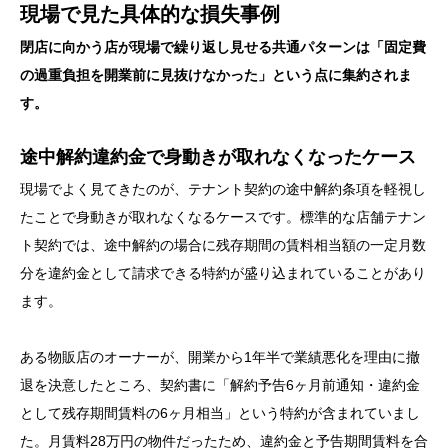
現場で見た具体的な損失事例
閉店に向かう店が現場で繰り返し見せる共通パターンは「固定費
の過重負担を開業前に見抜けなかった」という点に集約されま
す。
途中解約違約金で身動きが取れなくなったケース
現場でよく見てきたのが、テナント契約の途中解約条項を軽視し
たことで身動きが取れなくなるケースです。標準的な店舗テナン
ト契約では、途中解約の場合に残存期間の賃料相当額の一定月数
分を違約金として請求できる特約が盛り込まれていることがあり
ます。
ある物販店のオーナーが、開業から1年半で業績悪化を理由に撤
退を決意したところ、契約書に「解約予告6ヶ月前通知・違約金
として残存期間賃料の6ヶ月相当」という特約が含まれていまし
た。月賃料28万円の物件だったため、違約金と予告期間賃料を合