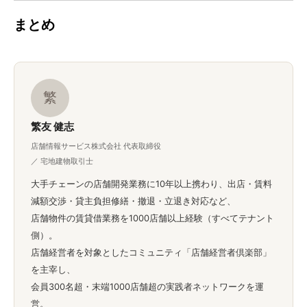
まとめ
繁
繁友 健志
店舗情報サービス株式会社 代表取締役
／ 宅地建物取引士
大手チェーンの店舗開発業務に10年以上携わり、出店・賃料
減額交渉・貸主負担修繕・撤退・立退き対応など、
店舗物件の賃貸借業務を1000店舗以上経験（すべてテナント
側）。
店舗経営者を対象としたコミュニティ「店舗経営者倶楽部」
を主宰し、
会員300名超・末端1000店舗超の実践者ネットワークを運
営。